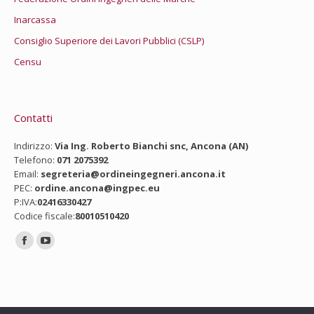
Inarcassa
Consiglio Superiore dei Lavori Pubblici (CSLP)
Censu
Contatti
Indirizzo:
Via Ing. Roberto Bianchi snc, Ancona (AN)
Telefono:
071 2075392
Email:
segreteria@ordineingegneri.ancona.it
PEC:
ordine.ancona@ingpec.eu
P:IVA:
02416330427
Codice fiscale:
80010510420
Ci puoi trovare su:
Facebook
YouTube
page
page
opens
opens
in
in