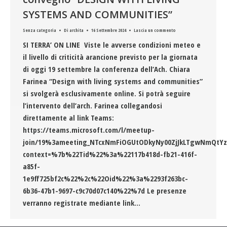
SYSTEMS AND COMMUNITIES”
Senza categoria
Di
archita
16 Settembre 2024
Lascia un commento
SI TERRA’ ON LINE Viste le avverse condizioni meteo e
il livello di criticità arancione previsto per la giornata
di oggi 19 settembre la conferenza dell’Ach. Chiara
Farinea “Design with living systems and communities”
si svolgerà esclusivamente online. Si potrà seguire
l’intervento dell’arch. Farinea collegandosi
direttamente al link Teams:
https://teams.microsoft.com/l/meetup-
join/19%3ameeting_NTcxNmFiOGUtODkyNy00ZjJkLTgwNmQtYzY
context=%7b%22Tid%22%3a%22117b418d-fb21-416f-
a85f-
1e9ff725bf2c%22%2c%22Oid%22%3a%2293f263bc-
6b36-47b1-9697-c9c70d07c140%22%7d Le presenze
verranno registrate mediante link…