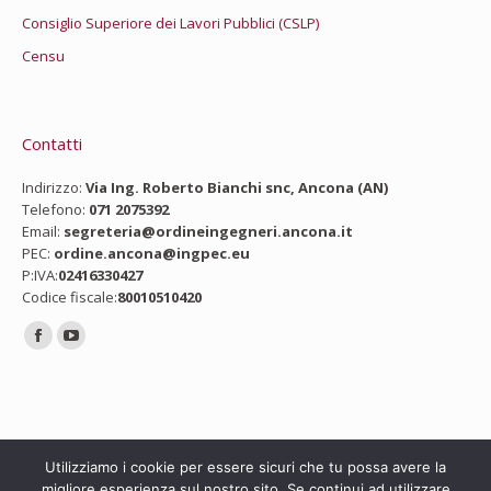
Consiglio Superiore dei Lavori Pubblici (CSLP)
Censu
Contatti
Indirizzo:
Via Ing. Roberto Bianchi snc, Ancona (AN)
Telefono:
071 2075392
Email:
segreteria@ordineingegneri.ancona.it
PEC:
ordine.ancona@ingpec.eu
P:IVA:
02416330427
Codice fiscale:
80010510420
Ci puoi trovare su:
Utilizziamo i cookie per essere sicuri che tu possa avere la
migliore esperienza sul nostro sito. Se continui ad utilizzare