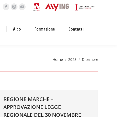
Facebook
Instagram
YouTube
page
page
page
opens
opens
opens
Albo
Formazione
Contatti
in
in
in
new
new
new
window
window
window
Tu sei qui:
Home
2023
Dicembre
REGIONE MARCHE –
APPROVAZIONE LEGGE
REGIONALE DEL 30 NOVEMBRE