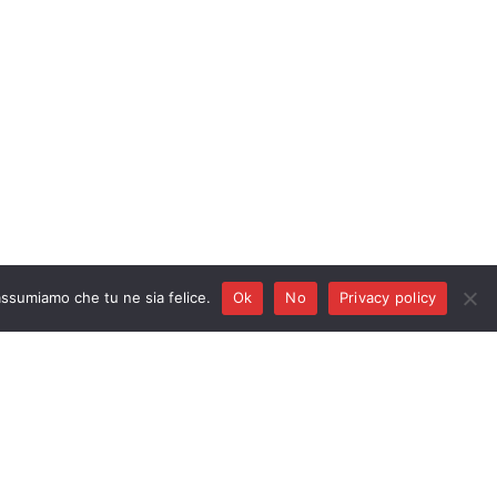
Privacy policy
 assumiamo che tu ne sia felice.
Ok
No
Privacy policy