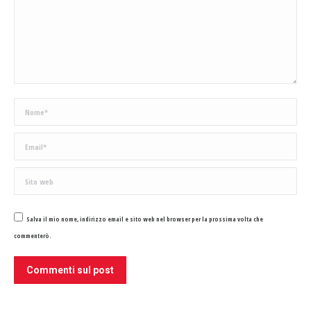
Nome *
Email *
Sito web
Salva il mio nome, indirizzo email e sito web nel browser per la prossima volta che
commenterò.
Commenti sul post