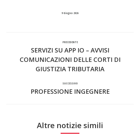
9 Giugno 2026
Naviga
PRECEDENTE
tra
SERVIZI SU APP IO – AVVISI
COMUNICAZIONI DELLE CORTI DI
Post
i
GIUSTIZIA TRIBUTARIA
precedente:
post
SUCCESSIVO
PROFESSIONE INGEGNERE
Prossimo
post:
Altre notizie simili