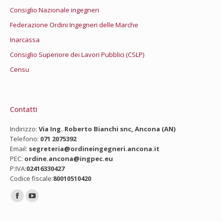
Consiglio Nazionale ingegneri
Federazione Ordini Ingegneri delle Marche
Inarcassa
Consiglio Superiore dei Lavori Pubblici (CSLP)
Censu
Contatti
Indirizzo:
Via Ing. Roberto Bianchi snc, Ancona (AN)
Telefono:
071 2075392
Email:
segreteria@ordineingegneri.ancona.it
PEC:
ordine.ancona@ingpec.eu
P:IVA:
02416330427
Codice fiscale:
80010510420
Ci puoi trovare su:
Facebook
YouTube
page
page