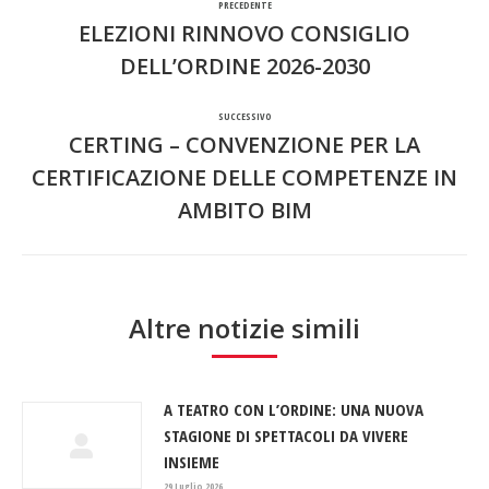
PRECEDENTE
tra
ELEZIONI RINNOVO CONSIGLIO
Post
DELL’ORDINE 2026-2030
i
precedente:
SUCCESSIVO
post
CERTING – CONVENZIONE PER LA
CERTIFICAZIONE DELLE COMPETENZE IN
Prossimo
AMBITO BIM
post:
Altre notizie simili
A TEATRO CON L’ORDINE: UNA NUOVA
STAGIONE DI SPETTACOLI DA VIVERE
INSIEME
29 Luglio 2026