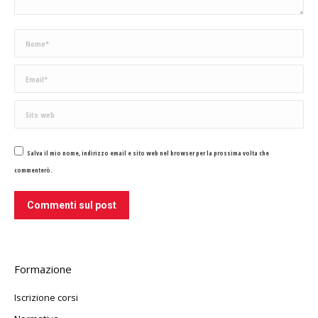
Nome *
Email *
Sito web
Salva il mio nome, indirizzo email e sito web nel browser per la prossima volta che
commenterò.
Commenti sul post
Formazione
Iscrizione corsi