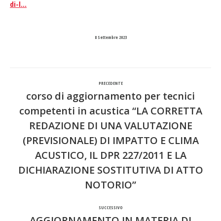
di-l…
8 Settembre 2023
Naviga
PRECEDENTE
tra
corso di aggiornamento per tecnici
competenti in acustica “LA CORRETTA
i
REDAZIONE DI UNA VALUTAZIONE
post
(PREVISIONALE) DI IMPATTO E CLIMA
Post
ACUSTICO, IL DPR 227/2011 E LA
precedente:
DICHIARAZIONE SOSTITUTIVA DI ATTO
NOTORIO”
SUCCESSIVO
AGGIORNAMENTO IN MATERIA DI