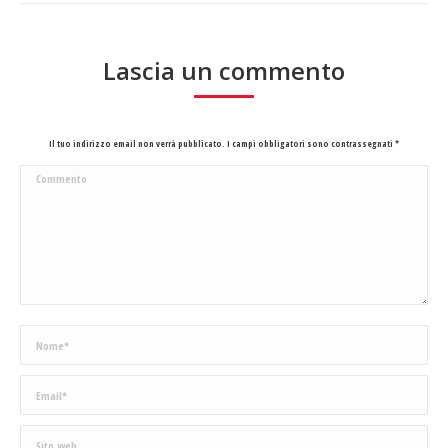
Lascia un commento
Il tuo indirizzo email non verrà pubblicato. I campi obbligatori sono contrassegnati
*
Commento
Nome *
Email *
Sito web