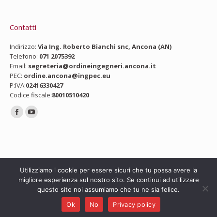
Contatti
Indirizzo:
Via Ing. Roberto Bianchi snc, Ancona (AN)
Telefono:
071 2075392
Email:
segreteria@ordineingegneri.ancona.it
PEC:
ordine.ancona@ingpec.eu
P:IVA:
02416330427
Codice fiscale:
80010510420
Ci puoi trovare su:
Facebook
YouTube
page
page
opens
opens
in
in
new
new
Utilizziamo i cookie per essere sicuri che tu possa avere la
migliore esperienza sul nostro sito. Se continui ad utilizzare
window
window
questo sito noi assumiamo che tu ne sia felice.
Copyright © 2024 Ordine degli Ingegneri di Ancona
Ok
No
Privacy policy
footer