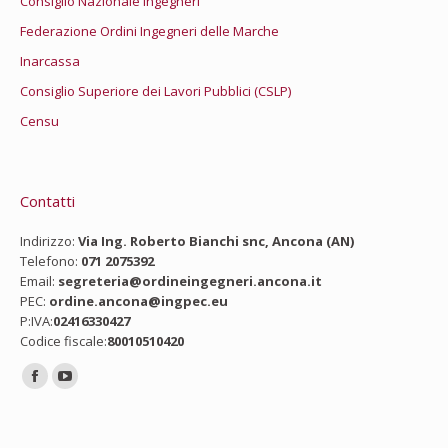
Consiglio Nazionale ingegneri
Federazione Ordini Ingegneri delle Marche
Inarcassa
Consiglio Superiore dei Lavori Pubblici (CSLP)
Censu
Contatti
Indirizzo:
Via Ing. Roberto Bianchi snc, Ancona (AN)
Telefono:
071 2075392
Email:
segreteria@ordineingegneri.ancona.it
PEC:
ordine.ancona@ingpec.eu
P:IVA:
02416330427
Codice fiscale:
80010510420
Ci puoi trovare su:
Facebook
YouTube
page
page
opens
opens