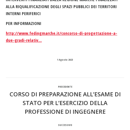
ALLA RIQUALIFICAZIONE DEGLI SPAZI PUBBLICI DEI TERRITORI
INTERNI PERIFERICI
PER INFORMAZIONI
http://www.fedingmarche.it/concorso-di-progettazione-a-
due-gradi-relativ…
1 Agosto 2023
Naviga
PRECEDENTE
tra
CORSO DI PREPARAZIONE ALL’ESAME DI
STATO PER L’ESERCIZIO DELLA
Post
i
PROFESSIONE DI INGEGNERE
precedente:
post
SUCCESSIVO