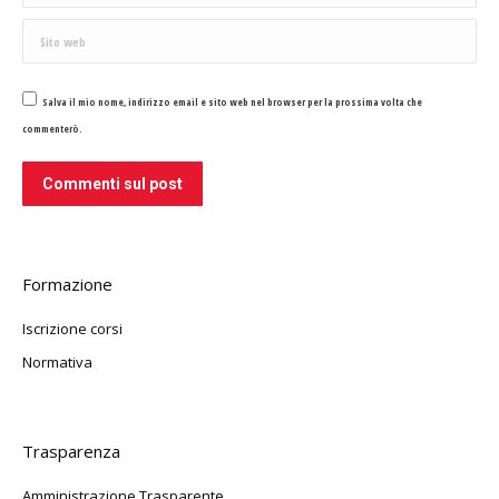
Sito web
Salva il mio nome, indirizzo email e sito web nel browser per la prossima volta che
commenterò.
Commenti sul post
Formazione
Iscrizione corsi
Normativa
Trasparenza
Amministrazione Trasparente