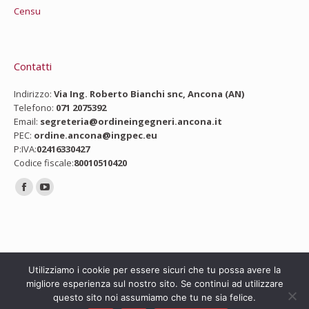
Censu
Contatti
Indirizzo:
Via Ing. Roberto Bianchi snc, Ancona (AN)
Telefono:
071 2075392
Email:
segreteria@ordineingegneri.ancona.it
PEC:
ordine.ancona@ingpec.eu
P:IVA:
02416330427
Codice fiscale:
80010510420
Ci puoi trovare su:
Facebook
YouTube
page
page
opens
opens
in
in
new
new
Utilizziamo i cookie per essere sicuri che tu possa avere la
migliore esperienza sul nostro sito. Se continui ad utilizzare
window
window
questo sito noi assumiamo che tu ne sia felice.