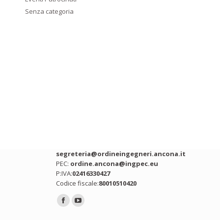
Senza categoria
Contatti
Indirizzo:
Via Ing. Roberto Bianchi snc,
Ancona (AN)
Telefono:
071 2075392
Email:
segreteria@ordineingegneri.ancona.it
PEC:
ordine.ancona@ingpec.eu
P:IVA:
02416330427
Codice fiscale:
80010510420
Ci puoi trovare su:
Facebook
YouTube
page
page