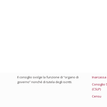
Chi Siamo
Link Utili
Il consiglio viene eletto ogni 4 anni e chi ne
Ministero 
fa parte presta la sua attività con spirito di
Consiglio 
servizio, visto che non percepisce nessun
compenso.
Federazion
Il consiglio svolge la funzione di “organo di
Inarcassa
governo” nonché di tutela degli iscritti.
Consiglio 
(CSLP)
Censu