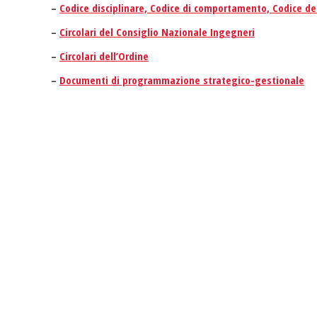
–
Codice disciplinare, Codice di comportamento, Codice d
–
Circolari del Consiglio Nazionale Ingegneri
–
Circolari dell’Ordine
–
Documenti di programmazione strategico-gestionale