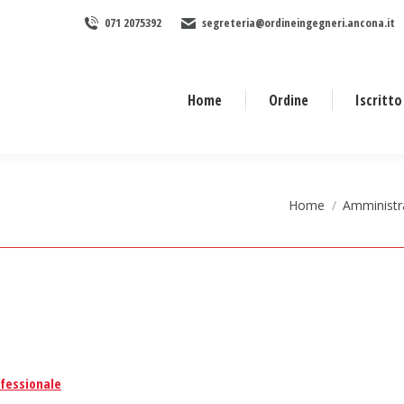
071 2075392
segreteria@ordineingegneri.ancona.it
Home
Ordine
Iscritto
Tu sei qui:
Home
Amministr
fessionale