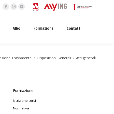
Facebook
Instagram
YouTube
page
page
page
opens
opens
opens
Albo
Formazione
Contatti
in
in
in
new
new
new
window
window
window
azione Trasparente
Disposizioni Generali
Atti generali
Formazione
Iscrizione corsi
Normativa