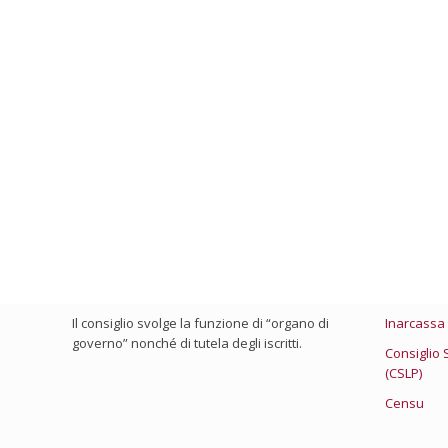
Chi Siamo
Link Utili
Il consiglio viene eletto ogni 4 anni e chi ne
Ministero 
fa parte presta la sua attività con spirito di
Consiglio 
servizio, visto che non percepisce nessun
compenso.
Federazion
Il consiglio svolge la funzione di “organo di
Inarcassa
governo” nonché di tutela degli iscritti.
Consiglio 
(CSLP)
Censu