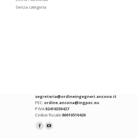
Senza categoria
Contatti
Indirizzo:
Via Ing. Roberto Bianchi snc,
Ancona (AN)
Telefono:
071 2075392
Email:
segreteria@ordineingegneri.ancona.it
PEC:
ordine.ancona@ingpec.eu
P:IVA:
02416330427
Codice fiscale:
80010510420
Ci puoi trovare su:
Facebook
YouTube
page
page