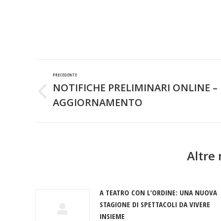
Naviga
PRECEDENTE
tra
NOTIFICHE PRELIMINARI ONLINE –
Post
AGGIORNAMENTO
i
precedente:
post
Altre 
A TEATRO CON L’ORDINE: UNA NUOVA
STAGIONE DI SPETTACOLI DA VIVERE
INSIEME