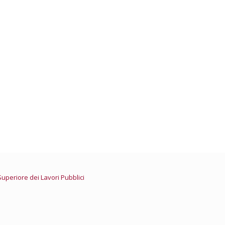
della Giustizia – Professioni
Nazionale ingegneri
e Ordini Ingegneri delle Marche
Superiore dei Lavori Pubblici