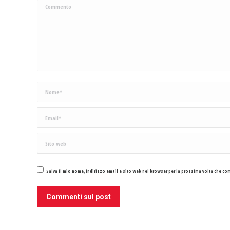
Commento
Nome *
Email *
Sito web
Salva il mio nome, indirizzo email e sito web nel browser per la prossima volta che c
Commenti sul post