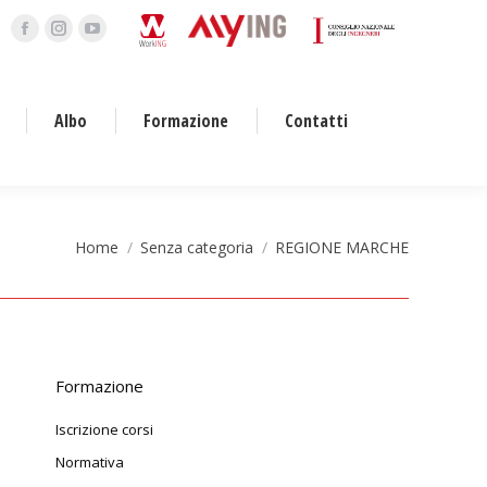
Facebook
Instagram
YouTube
page
page
page
opens
opens
opens
Albo
Formazione
Contatti
in
in
in
new
new
new
window
window
window
Tu sei qui:
Home
Senza categoria
REGIONE MARCHE
Formazione
Iscrizione corsi
Normativa