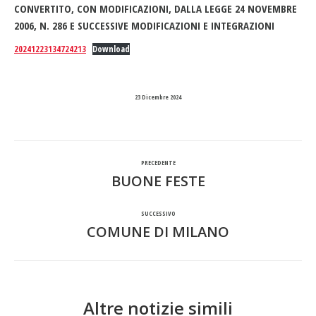
CONVERTITO, CON MODIFICAZIONI, DALLA LEGGE 24 NOVEMBRE
2006, N. 286 E SUCCESSIVE MODIFICAZIONI E INTEGRAZIONI
20241223134724213
Download
23 Dicembre 2024
Naviga
PRECEDENTE
tra
BUONE FESTE
Post
precedente:
i
SUCCESSIVO
COMUNE DI MILANO
Prossimo
post
post:
Altre notizie simili