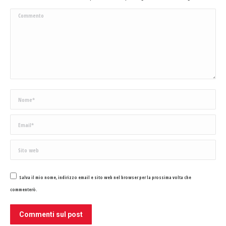
Commento
Nome *
Email *
Sito web
Salva il mio nome, indirizzo email e sito web nel browser per la prossima volta che
commenterò.
Commenti sul post