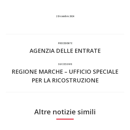
2 Dicembre 2024
Naviga
PRECEDENTE
tra
AGENZIA DELLE ENTRATE
Post
precedente:
i
SUCCESSIVO
REGIONE MARCHE – UFFICIO SPECIALE
post
Prossimo
PER LA RICOSTRUZIONE
post:
Altre notizie simili