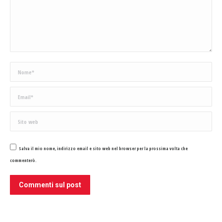
Nome *
Email *
Sito web
Salva il mio nome, indirizzo email e sito web nel browser per la prossima volta che
commenterò.
Commenti sul post