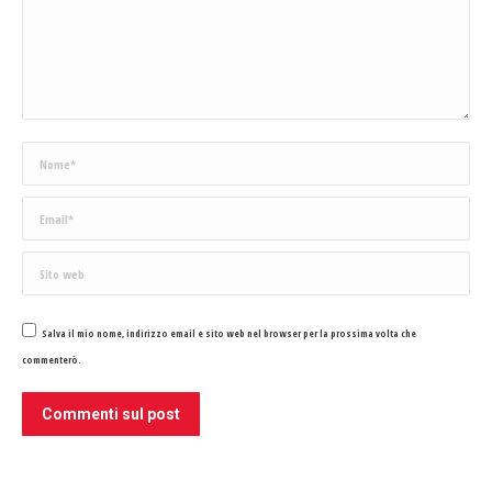
Nome *
Email *
Sito web
Salva il mio nome, indirizzo email e sito web nel browser per la prossima volta che
commenterò.
Commenti sul post