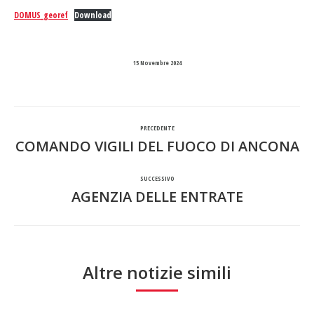
DOMUS_georef
Download
15 Novembre 2024
Naviga
PRECEDENTE
tra
COMANDO VIGILI DEL FUOCO DI ANCONA
Post
precedente:
i
SUCCESSIVO
AGENZIA DELLE ENTRATE
Prossimo
post
post:
Altre notizie simili