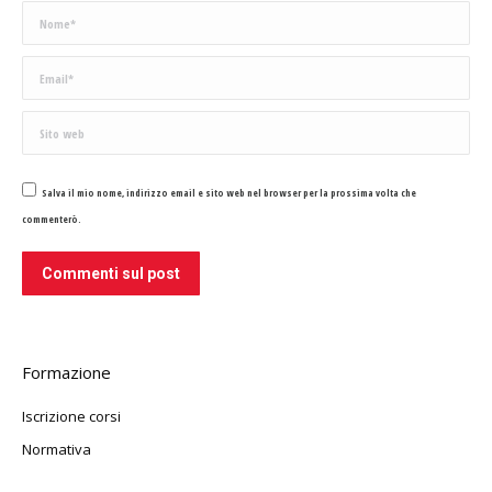
Nome *
Email *
Sito web
Salva il mio nome, indirizzo email e sito web nel browser per la prossima volta che
commenterò.
Commenti sul post
Formazione
Iscrizione corsi
Normativa