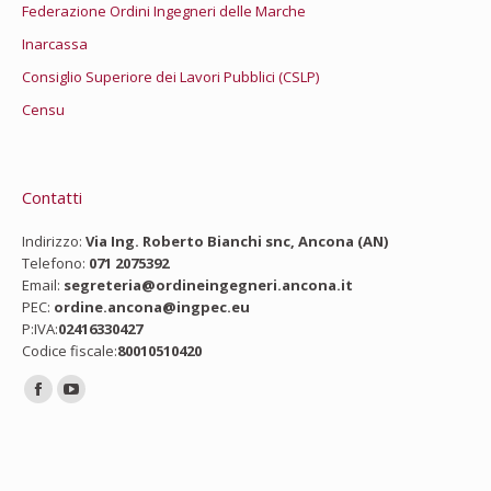
Federazione Ordini Ingegneri delle Marche
Inarcassa
Consiglio Superiore dei Lavori Pubblici (CSLP)
Censu
Contatti
Indirizzo:
Via Ing. Roberto Bianchi snc, Ancona (AN)
Telefono:
071 2075392
Email:
segreteria@ordineingegneri.ancona.it
PEC:
ordine.ancona@ingpec.eu
P:IVA:
02416330427
Codice fiscale:
80010510420
Ci puoi trovare su:
Facebook
YouTube
page
page
opens
opens
in
in