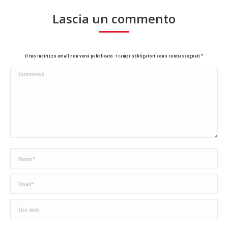
Lascia un commento
Il tuo indirizzo email non verrà pubblicato. I campi obbligatori sono contrassegnati
*
Commento
Nome *
Email *
Sito web