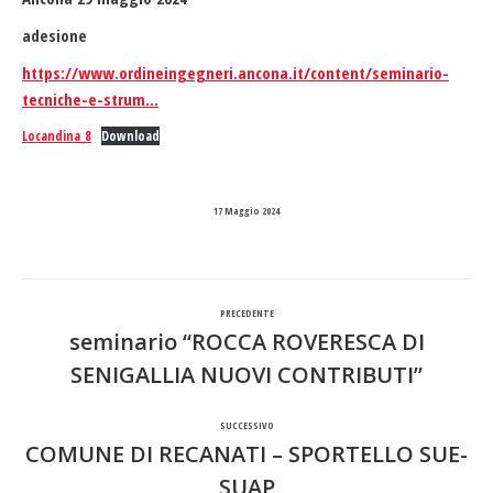
adesione
https://www.ordineingegneri.ancona.it/content/seminario-
tecniche-e-strum…
Locandina_8
Download
17 Maggio 2024
Naviga
PRECEDENTE
tra
seminario “ROCCA ROVERESCA DI
Post
SENIGALLIA NUOVI CONTRIBUTI”
i
precedente:
SUCCESSIVO
post
COMUNE DI RECANATI – SPORTELLO SUE-
Prossimo
SUAP