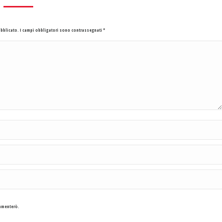
pubblicato. I campi obbligatori sono contrassegnati
*
ommenterò.