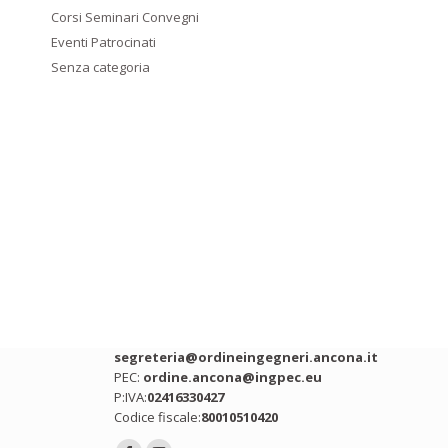
Corsi Seminari Convegni
Eventi Patrocinati
Senza categoria
Contatti
Indirizzo:
Via Ing. Roberto Bianchi snc,
Ancona (AN)
Telefono:
071 2075392
Email:
segreteria@ordineingegneri.ancona.it
PEC:
ordine.ancona@ingpec.eu
P:IVA:
02416330427
Codice fiscale:
80010510420
Ci puoi trovare su: