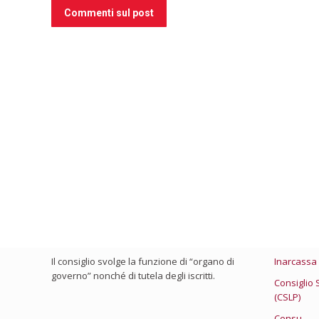
Commenti sul post
Chi Siamo
Link Utili
Il consiglio viene eletto ogni 4 anni e chi ne
Ministero 
fa parte presta la sua attività con spirito di
Consiglio 
servizio, visto che non percepisce nessun
compenso.
Federazion
Il consiglio svolge la funzione di “organo di
Inarcassa
governo” nonché di tutela degli iscritti.
Consiglio 
(CSLP)
Censu