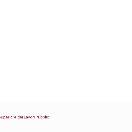
della Giustizia – Professioni
Nazionale ingegneri
e Ordini Ingegneri delle Marche
Superiore dei Lavori Pubblici