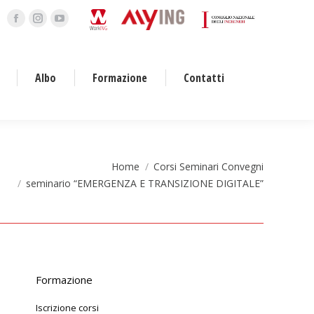
Facebook
Instagram
YouTube
page
page
page
opens
opens
opens
Albo
Formazione
Contatti
in
in
in
new
new
new
window
window
window
Home
Corsi Seminari Convegni
seminario “EMERGENZA E TRANSIZIONE DIGITALE”
Formazione
Iscrizione corsi