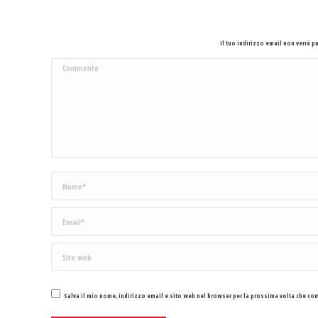
Il tuo indirizzo email non verrà 
Commento
Nome *
Email *
Sito web
Salva il mio nome, indirizzo email e sito web nel browser per la prossima volta che c