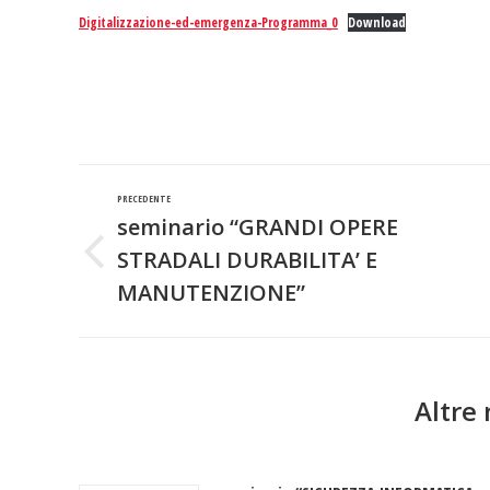
Digitalizzazione-ed-emergenza-Programma_0
Download
Naviga
PRECEDENTE
tra
seminario “GRANDI OPERE
STRADALI DURABILITA’ E
Post
i
precedente:
MANUTENZIONE”
post
Altre 