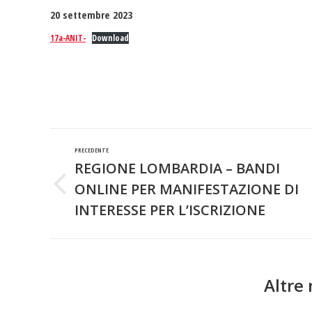
20 settembre 2023
17a-ANIT-
Download
Naviga
PRECEDENTE
tra
REGIONE LOMBARDIA – BANDI
ONLINE PER MANIFESTAZIONE DI
Post
i
precedente:
INTERESSE PER L’ISCRIZIONE
post
Altre 