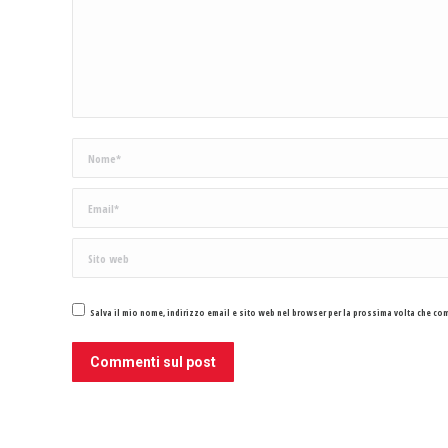
Nome *
Email *
Sito web
Salva il mio nome, indirizzo email e sito web nel browser per la prossima volta che c
Commenti sul post