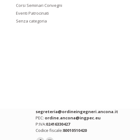
Corsi Seminari Convegni
Eventi Patrocinati
Senza categoria
Contatti
Indirizzo:
Via Ing. Roberto Bianchi snc,
Ancona (AN)
Telefono:
071 2075392
Email:
segreteria@ordineingegneri.ancona.it
PEC:
ordine.ancona@ingpec.eu
P:IVA:
02416330427
Codice fiscale:
80010510420
Ci puoi trovare su: