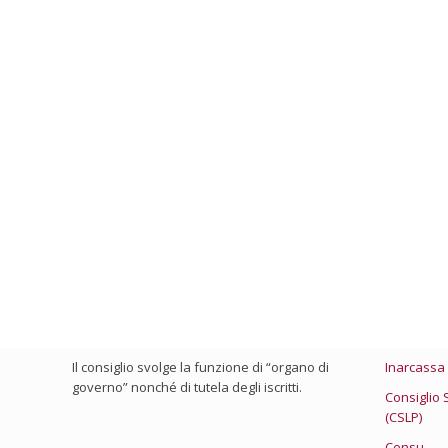
Chi Siamo
Link Utili
Il consiglio viene eletto ogni 4 anni e chi ne
Ministero 
fa parte presta la sua attività con spirito di
Consiglio 
servizio, visto che non percepisce nessun
compenso.
Federazion
Il consiglio svolge la funzione di “organo di
Inarcassa
governo” nonché di tutela degli iscritti.
Consiglio 
(CSLP)
Censu