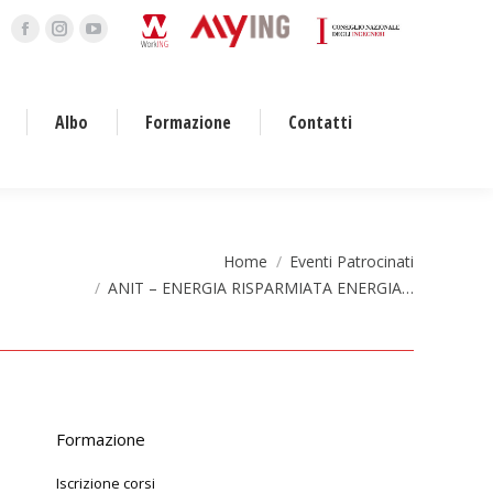
Facebook
Instagram
YouTube
page
page
page
opens
opens
opens
Albo
Formazione
Contatti
in
in
in
new
new
new
window
window
window
Home
Eventi Patrocinati
ANIT – ENERGIA RISPARMIATA ENERGIA…
Formazione
Iscrizione corsi