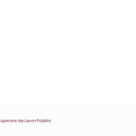
della Giustizia – Professioni
Nazionale ingegneri
e Ordini Ingegneri delle Marche
Superiore dei Lavori Pubblici