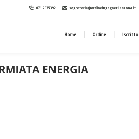
071 2075392
segreteria@ordineingegneri.ancona.it
Home
Ordine
Iscritto
ARMIATA ENERGIA
Tu sei qui: