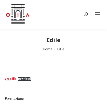
Cerca:
Edile
Tu sei qui:
Home
Edile
V_O_edile
Download
Formazione