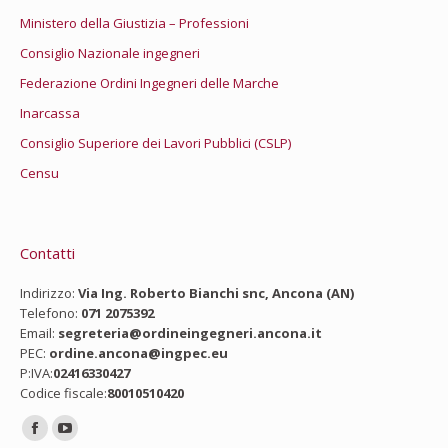
Ministero della Giustizia – Professioni
Consiglio Nazionale ingegneri
Federazione Ordini Ingegneri delle Marche
Inarcassa
Consiglio Superiore dei Lavori Pubblici (CSLP)
Censu
Contatti
Indirizzo:
Via Ing. Roberto Bianchi snc, Ancona (AN)
Telefono:
071 2075392
Email:
segreteria@ordineingegneri.ancona.it
PEC:
ordine.ancona@ingpec.eu
P:IVA:
02416330427
Codice fiscale:
80010510420
Ci puoi trovare su:
Facebook
YouTube