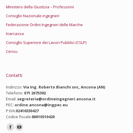
Ministero della Giustizia – Professioni
Consiglio Nazionale ingegneri
Federazione Ordini Ingegneri delle Marche
Inarcassa
Consiglio Superiore dei Lavori Pubblici (CSLP)
Censu
Contatti
Indirizzo:
Via Ing. Roberto Bianchi snc, Ancona (AN)
Telefono:
071 2075392
Email:
segreteria@ordineingegneri.ancona.it
PEC:
ordine.ancona@ingpec.eu
P:IVA:
02416330427
Codice fiscale:
80010510420
Ci puoi trovare su:
Facebook
YouTube