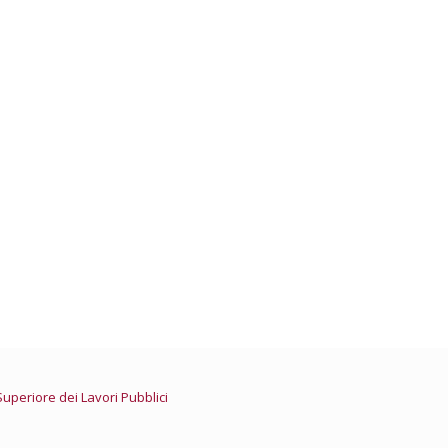
della Giustizia – Professioni
Nazionale ingegneri
e Ordini Ingegneri delle Marche
Superiore dei Lavori Pubblici