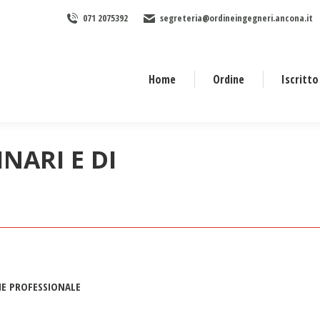
071 2075392
segreteria@ordineingegneri.ancona.it
Home
Ordine
Iscritto
NARI E DI
Tu sei qui:
NE PROFESSIONALE