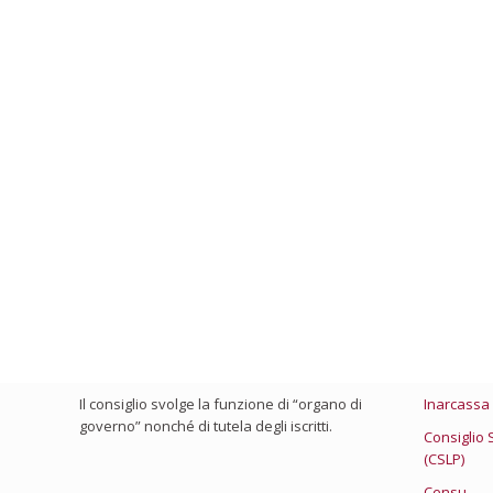
Chi Siamo
Link Utili
Il consiglio viene eletto ogni 4 anni e chi ne
Ministero 
fa parte presta la sua attività con spirito di
Consiglio 
servizio, visto che non percepisce nessun
compenso.
Federazion
Il consiglio svolge la funzione di “organo di
Inarcassa
governo” nonché di tutela degli iscritti.
Consiglio 
(CSLP)
Censu