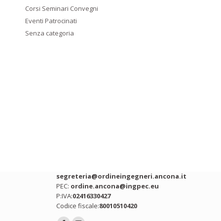
Corsi Seminari Convegni
Eventi Patrocinati
Senza categoria
Contatti
Indirizzo:
Via Ing. Roberto Bianchi snc,
Ancona (AN)
Telefono:
071 2075392
Email:
segreteria@ordineingegneri.ancona.it
PEC:
ordine.ancona@ingpec.eu
P:IVA:
02416330427
Codice fiscale:
80010510420
Ci puoi trovare su: