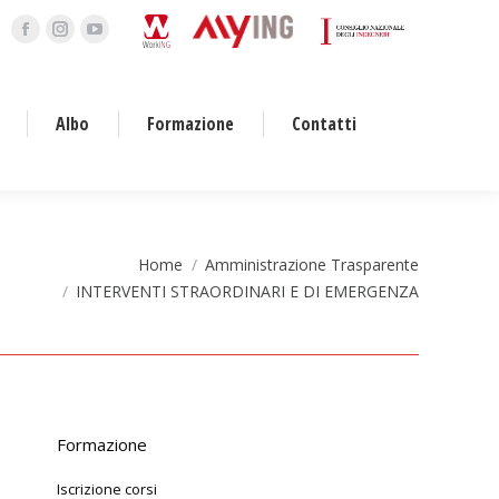
Facebook
Instagram
YouTube
page
page
page
opens
opens
opens
Albo
Formazione
Contatti
in
in
in
new
new
new
window
window
window
Home
Amministrazione Trasparente
INTERVENTI STRAORDINARI E DI EMERGENZA
Formazione
Iscrizione corsi