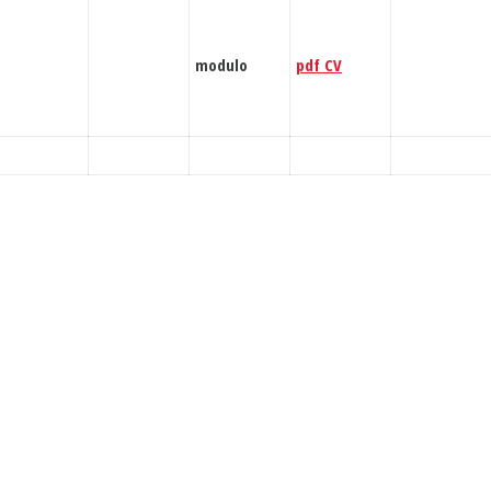
modulo
pdf CV