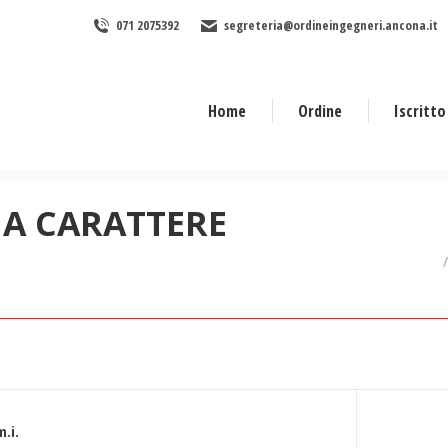
071 2075392
segreteria@ordineingegneri.ancona.it
Home
Ordine
Iscritto
A CARATTERE
Tu sei qui:
.i.