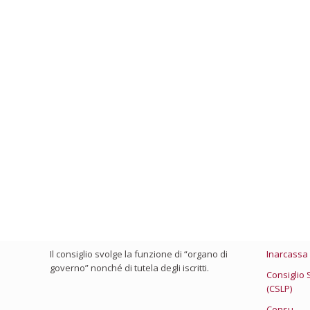
Chi Siamo
Link Utili
Il consiglio viene eletto ogni 4 anni e chi ne
Ministero 
fa parte presta la sua attività con spirito di
Consiglio 
servizio, visto che non percepisce nessun
compenso.
Federazion
Il consiglio svolge la funzione di “organo di
Inarcassa
governo” nonché di tutela degli iscritti.
Consiglio 
(CSLP)
Censu