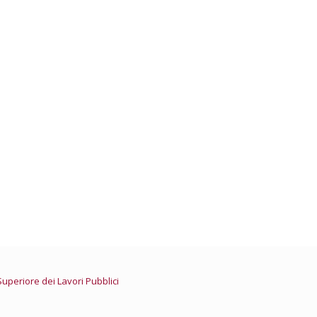
della Giustizia – Professioni
Nazionale ingegneri
e Ordini Ingegneri delle Marche
Superiore dei Lavori Pubblici