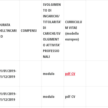
SVOLGIMEN
TO DI
INCARICHI/
TITOLARITA’
CURRICULU
DURATA
DI
M VITAE
DELL’INCARI
COMPENSI
CARICHE/SV
(modello
CO
OLGIMENT
europeo)
O ATTIVITA’
PROFESSIO
NALI
01/01/2019-
modulo
pdf CV
31/12/2019
01/01/2019-
modulo
pdf CV
31/12/2019