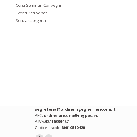
Corsi Seminari Convegni
Eventi Patrocinati
Senza categoria
Contatti
Indirizzo:
Via Ing. Roberto Bianchi snc,
Ancona (AN)
Telefono:
071 2075392
Email:
segreteria@ordineingegneri.ancona.it
PEC:
ordine.ancona@ingpec.eu
P:IVA:
02416330427
Codice fiscale:
80010510420
Ci puoi trovare su: