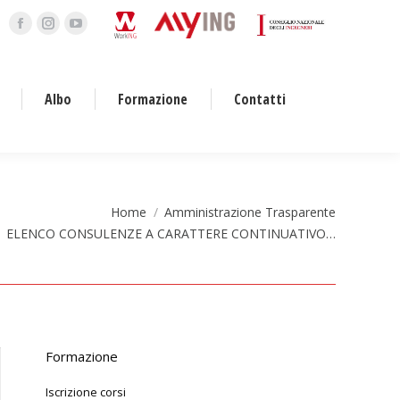
Facebook
Instagram
YouTube
page
page
page
opens
opens
opens
Albo
Formazione
Contatti
in
in
in
new
new
new
window
window
window
Home
Amministrazione Trasparente
ELENCO CONSULENZE A CARATTERE CONTINUATIVO…
Formazione
Iscrizione corsi