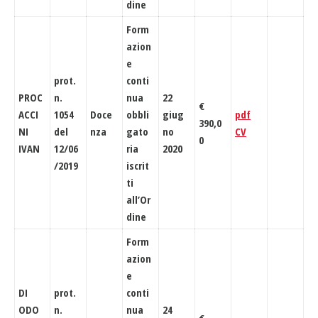
dine
Form
azion
e
prot.
conti
PROC
n.
nua
22
€
ACCI
1054
Doce
obbli
giug
pdf
390,0
NI
del
nza
gato
no
CV
0
IVAN
12/06
ria
2020
/2019
iscrit
ti
all’Or
dine
Form
azion
e
DI
prot.
conti
ODO
n.
nua
24