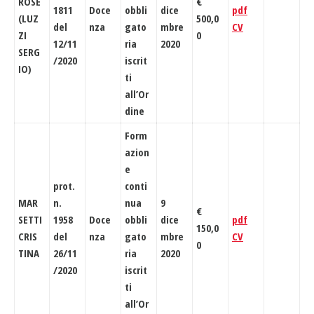
ROSE
€
1811
Doce
obbli
dice
pdf
(LUZ
500,0
del
nza
gato
mbre
CV
ZI
0
12/11
ria
2020
SERG
/2020
iscrit
IO)
ti
all’Or
dine
Form
azion
e
prot.
conti
MAR
n.
nua
9
€
SETTI
1958
Doce
obbli
dice
pdf
150,0
CRIS
del
nza
gato
mbre
CV
0
TINA
26/11
ria
2020
/2020
iscrit
ti
all’Or