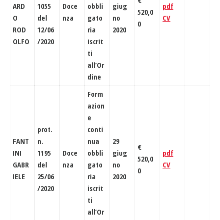
€
ARD
1055
Doce
obbli
giug
pdf
520,0
O
del
nza
gato
no
CV
0
ROD
12/06
ria
2020
OLFO
/2020
iscrit
ti
all’Or
dine
Form
azion
e
prot.
conti
FANT
n.
nua
29
€
INI
1195
Doce
obbli
giug
pdf
520,0
GABR
del
nza
gato
no
CV
0
IELE
25/06
ria
2020
/2020
iscrit
ti
all’Or