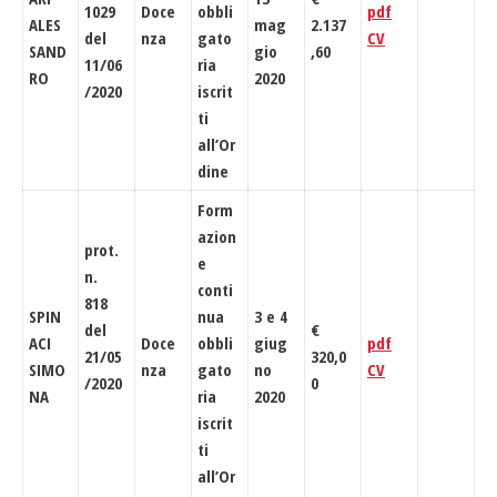
1029
Doce
obbli
pdf
ALES
mag
2.137
del
nza
gato
CV
SAND
gio
,60
11/06
ria
RO
2020
/2020
iscrit
ti
all’Or
dine
Form
azion
prot.
e
n.
conti
818
SPIN
nua
3 e 4
del
€
ACI
Doce
obbli
giug
pdf
21/05
320,0
SIMO
nza
gato
no
CV
/2020
0
NA
ria
2020
iscrit
ti
all’Or