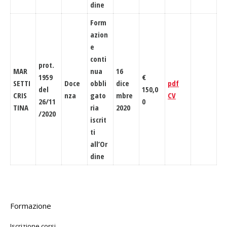
dine
Form
azion
e
conti
prot.
MAR
nua
16
1959
€
SETTI
Doce
obbli
dice
pdf
del
150,0
CRIS
nza
gato
mbre
CV
26/11
0
TINA
ria
2020
/2020
iscrit
ti
all’Or
dine
Formazione
Iscrizione corsi