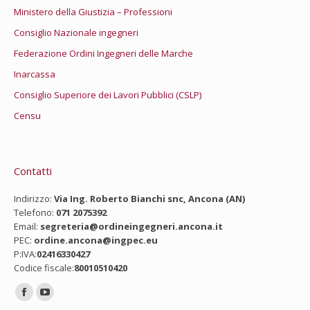
Ministero della Giustizia – Professioni
Consiglio Nazionale ingegneri
Federazione Ordini Ingegneri delle Marche
Inarcassa
Consiglio Superiore dei Lavori Pubblici (CSLP)
Censu
Contatti
Indirizzo:
Via Ing. Roberto Bianchi snc, Ancona (AN)
Telefono:
071 2075392
Email:
segreteria@ordineingegneri.ancona.it
PEC:
ordine.ancona@ingpec.eu
P:IVA:
02416330427
Codice fiscale:
80010510420
Ci puoi trovare su:
Facebook
YouTube