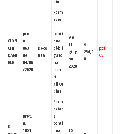
dine
Form
azion
e
prot.
conti
9 e
CION
n.
nua
11
€
CHI
863
Doce
obbli
pdf
giug
256,0
DANI
del
nza
gato
CV
no
0
ELE
04/06
ria
2020
/2020
iscrit
ti
all’Or
dine
Form
azion
prot.
e
n.
conti
DI
1051
nua
16
PARD
€