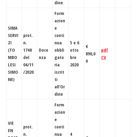
dine
Form
azion
SIMA
e
SERVI
prot.
conti
ZI
n.
nua
5 e 6
€
(TO
1748
Doce
obbli
otto
pdf
890,0
MBO
del
nza
gato
bre
CV
0
LESI
04/11
ria
2020
SIMO
/2020
iscrit
NE)
ti
all’Or
dine
Form
azion
e
VIE
prot.
conti
EN
n.
nua
4