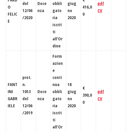
del
Doce
obbli
giug
pdf
O
416,0
12/06
nza
gato
no
CV
FELIC
0
/2020
ria
2020
E
iscrit
ti
all’Or
dine
Form
azion
e
prot.
conti
FANT
n.
nua
18
€
INI
1053
Doce
obbli
giug
pdf
390,0
GABR
del
nza
gato
no
CV
0
IELE
12/06
ria
2020
/2019
iscrit
ti
all’Or