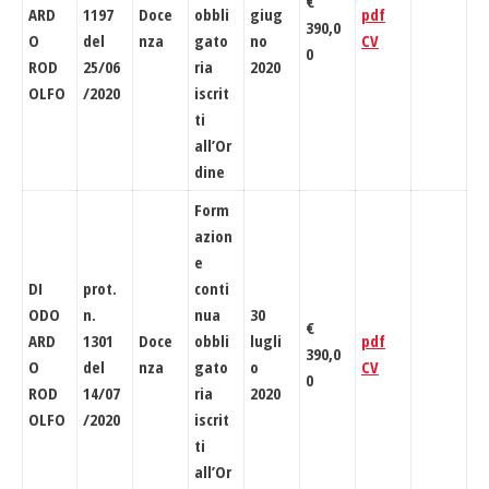
€
ARD
1197
Doce
obbli
giug
pdf
390,0
O
del
nza
gato
no
CV
0
ROD
25/06
ria
2020
OLFO
/2020
iscrit
ti
all’Or
dine
Form
azion
e
DI
prot.
conti
ODO
n.
nua
30
€
ARD
1301
Doce
obbli
lugli
pdf
390,0
O
del
nza
gato
o
CV
0
ROD
14/07
ria
2020
OLFO
/2020
iscrit
ti
all’Or