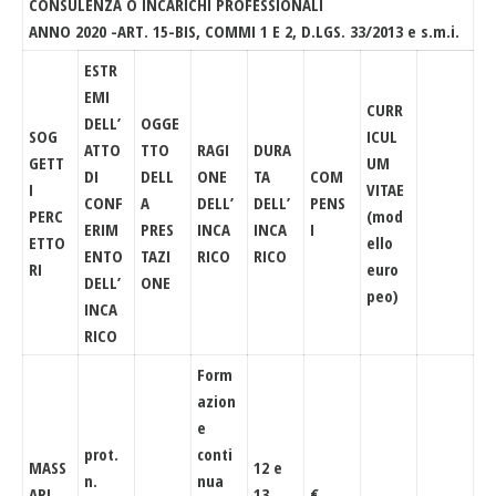
CONSULENZA O INCARICHI PROFESSIONALI
ANNO 2020 -ART. 15-BIS, COMMI 1 E 2, D.LGS. 33/2013 e s.m.i.
ESTR
EMI
CURR
DELL’
OGGE
SOG
ICUL
ATTO
TTO
RAGI
DURA
GETT
UM
DI
DELL
ONE
TA
COM
I
VITAE
CONF
A
DELL’
DELL’
PENS
PERC
(mod
ERIM
PRES
INCA
INCA
I
ETTO
ello
ENTO
TAZI
RICO
RICO
RI
euro
DELL’
ONE
peo)
INCA
RICO
Form
azion
e
prot.
conti
MASS
12 e
n.
nua
ARI
13
€