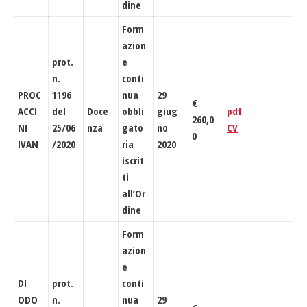
dine
Form
azion
prot.
e
n.
conti
PROC
1196
nua
29
€
ACCI
del
Doce
obbli
giug
pdf
260,0
NI
25/06
nza
gato
no
CV
0
IVAN
/2020
ria
2020
iscrit
ti
all’Or
dine
Form
azion
e
DI
prot.
conti
ODO
n.
nua
29