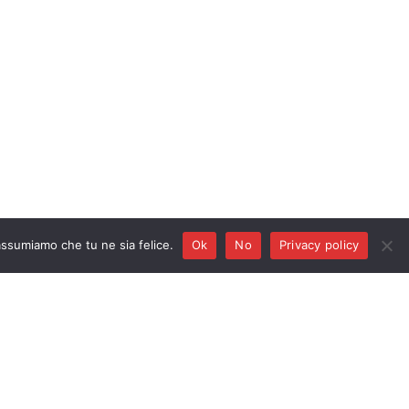
Privacy policy
 assumiamo che tu ne sia felice.
Ok
No
Privacy policy