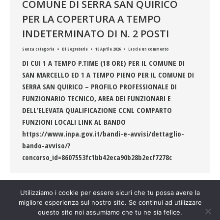
COMUNE DI SERRA SAN QUIRICO
PER LA COPERTURA A TEMPO
INDETERMINATO DI N. 2 POSTI
Senza categoria
Di
Segreteria
10 Aprile 2026
Lascia un commento
DI CUI 1 A TEMPO P.TIME (18 ORE) PER IL COMUNE DI
SAN MARCELLO ED 1 A TEMPO PIENO PER IL COMUNE DI
SERRA SAN QUIRICO – PROFILO PROFESSIONALE DI
FUNZIONARIO TECNICO, AREA DEI FUNZIONARI E
DELL’ELEVATA QUALIFICAZIONE CCNL COMPARTO
FUNZIONI LOCALI LINK AL BANDO
https://www.inpa.gov.it/bandi-e-avvisi/dettaglio-
bando-avviso/?
concorso_id=8607553fc1bb42eca90b28b2ecf7278c
Utilizziamo i cookie per essere sicuri che tu possa avere la
migliore esperienza sul nostro sito. Se continui ad utilizzare
questo sito noi assumiamo che tu ne sia felice.