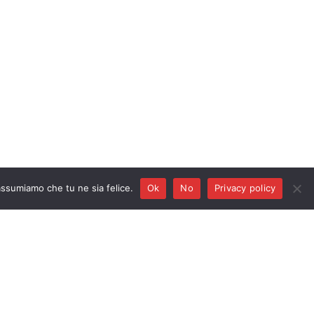
Privacy policy
 assumiamo che tu ne sia felice.
Ok
No
Privacy policy