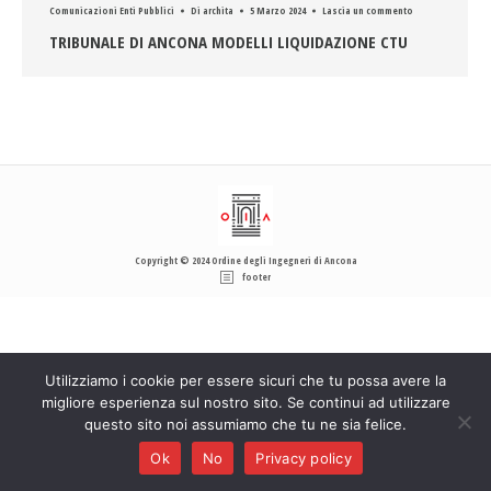
Comunicazioni Enti Pubblici
Di
archita
5 Marzo 2024
Lascia un commento
TRIBUNALE DI ANCONA MODELLI LIQUIDAZIONE CTU
Copyright © 2024 Ordine degli Ingegneri di Ancona
footer
Utilizziamo i cookie per essere sicuri che tu possa avere la
migliore esperienza sul nostro sito. Se continui ad utilizzare
questo sito noi assumiamo che tu ne sia felice.
Ok
No
Privacy policy